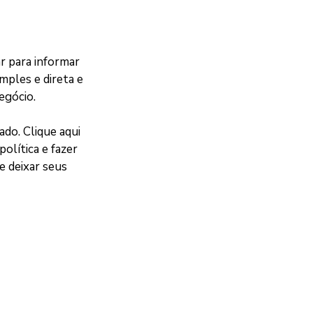
r para informar
mples e direta e
egócio.
do. Clique aqui
olítica e fazer
e deixar seus