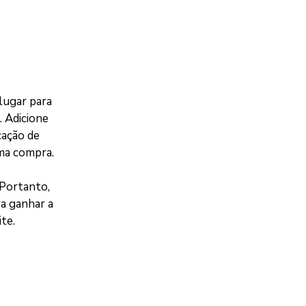
lugar para
 Adicione
cação de
ma compra.
 Portanto,
ra ganhar a
te.