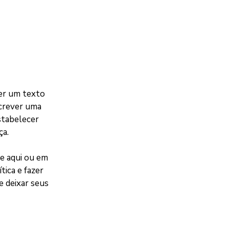
er um texto
screver uma
stabelecer
ça.
e aqui ou em
tica e fazer
e deixar seus