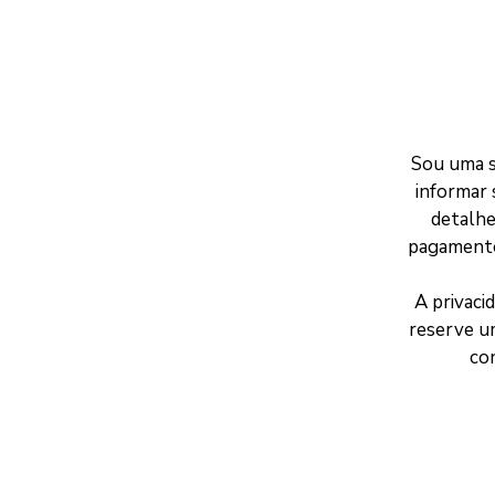
Sou uma s
informar 
detalhe
pagamento
A privaci
reserve um
con