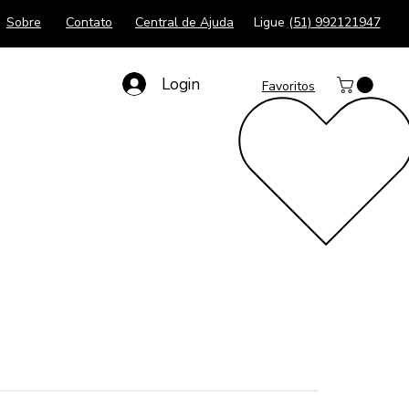
Sobre
Contato
Central de Ajuda
Ligue
(51) 992121947
Login
Favoritos
s