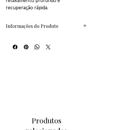
relaxamento profundo e 
recuperação rápida.
Informações do Produto
Estes são os detalhes do produto. Use 
este espaço para adicionar informações, 
como cor, tamanho, material, instruções e 
mais. Este também é um ótimo lugar para 
escrever o que torna este produto especial 
e como seus clientes podem se beneficiar 
deste item.
Produtos